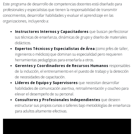
Este programa de desarrollo de competencias docentes está diseñado para
profesionales y especialistas que tienen la responsabilidad de transmitir
conocimientos, desarrollar habilidades y evaluar el aprendizaje en las
organizaciones, incluyendo a:
Instructores Internos y Capacitadores
que buscan perfeccionar
sus técnicas de enseñanza, dinámicas de grupo y diseño de materiales
didácticos.
Expertos Técnicos y Especialistas de Área
(como jefes de taller,
ingenieros o médicos) que dominan su especialidad pero requieren
herramientas pedagógicas para enseñarla a otros.
Gerentes y Coordinadores de Recursos Humanos
responsables
de la inducción, el entrenamiento en el puesto de trabajo y la detección
de necesidades de capacitación.
Líderes de Equipo y Supervisores
que necesitan desarrollar
habilidades de comunicación asertiva, retroalimentación y coucheo para
elevar el desempeño de su personal.
Consultores y Profesionales Independientes
que deseen
estructurar sus propios cursos o talleres bajo metodologías de enseñanza
para adultos altamente efectivas.